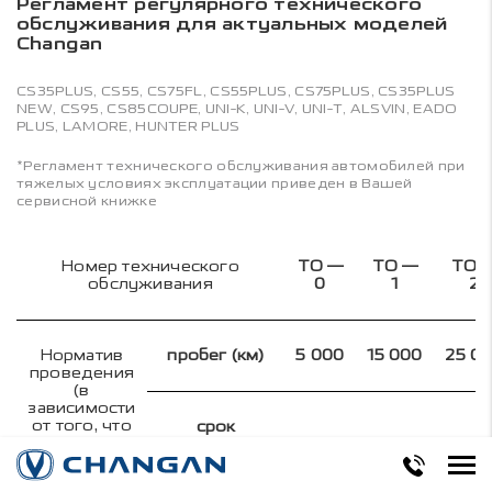
Регламент регулярного технического
обслуживания для актуальных моделей
Changan
CS35PLUS, CS55, CS75FL, CS55PLUS, CS75PLUS, CS35PLUS
NEW, CS95, CS85COUPE, UNI-K, UNI-V, UNI-T, ALSVIN, EADO
PLUS, LAMORE, HUNTER PLUS
*Регламент технического обслуживания автомобилей при
тяжелых условиях эксплуатации приведен в Вашей
сервисной книжке
Номер технического
ТО —
ТО —
ТО 
обслуживания
0
1
2
Норматив
пробег (км)
5 000
15 000
25 0
проведения
(в
зависимости
от того, что
срок
наступит
эксплуатации
3
15
27
раньше)
(мес)