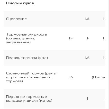
Шасси и кузов
Сцепление
I.A
I.A
Тормозная жидкость
(объем, утечка,
I.F
I.F
I.F
загрязнение)
Педаль тормоза (ход)
I.A
I.A
Стояночный тормоз (рычаг
и троссики стояночного
I.A
(При тяж
тормоза)
Передние тормозные
I
I
колодки и диски (износ)