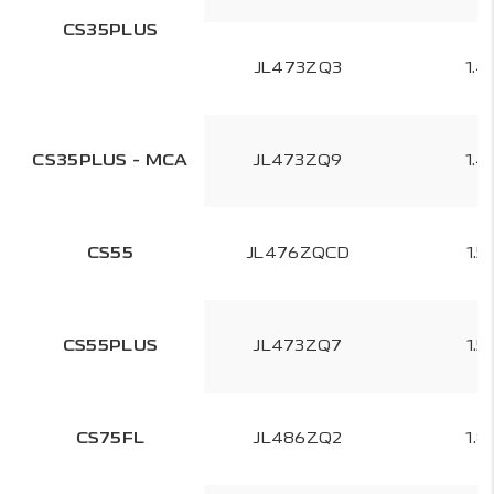
CS35PLUS
JL473ZQ3
1.4
CS35PLUS - MCA
JL473ZQ9
1.4
CS55
JL476ZQCD
1.5
CS55PLUS
JL473ZQ7
1.5
CS75FL
JL486ZQ2
1.8