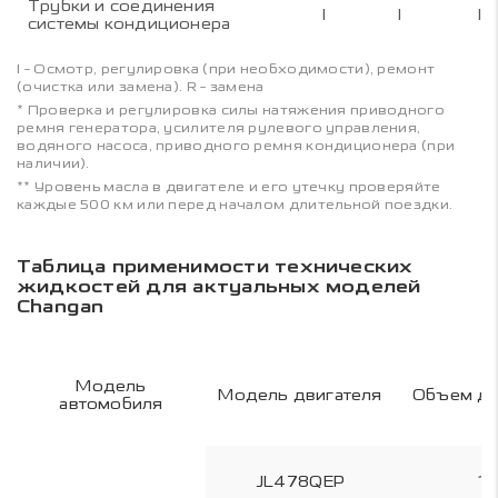
Трубки и соединения
I
I
I
системы кондиционера
I - Осмотр, регулировка (при необходимости), ремонт
(очистка или замена). R - замена
* Проверка и регулировка силы натяжения приводного
ремня генератора, усилителя рулевого управления,
водяного насоса, приводного ремня кондиционера (при
наличии).
** Уровень масла в двигателе и его утечку проверяйте
каждые 500 км или перед началом длительной поездки.
Таблица применимости технических
жидкостей для актуальных моделей
Changan
Модель
Модель двигателя
Объем дв
автомобиля
JL478QEP
1.