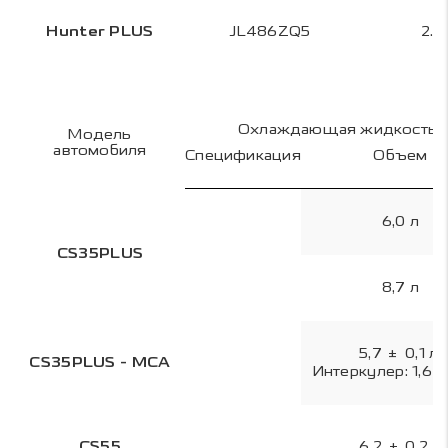
Hunter PLUS
JL486ZQ5
2.0
Охлаждающая жидкость
Модель
автомобиля
Спецификация
Объем
6,0 л
CS35PLUS
8,7 л
5,7 ± 0,1 л;
CS35PLUS - MCA
Интеркулер: 1,6 ±
CS55
6,2 ± 0,2 л