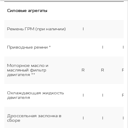
Силовые агрегаты
Ремень ГРМ (при наличии)
I
Приводные ремни *
I
I
Моторное масло и
масляный фильтр
R
R
R
двигателя **
Охлаждающая жидкость
I
I
R
двигателя
Дроссельная заслонка в
I
I
I
сборе