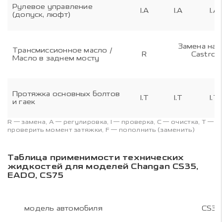
Рулевое управление
I.A
I.A
I.A
(допуск, люфт)
Замена на 
Трансмиссионное масло /
R
Castrol
Масло в заднем мосту
Протяжка основных болтов
I.T
I.T
I.T
и гаек
R — замена, A — регулировка, I — проверка, C — очистка, T —
проверить момент затяжки, F — пополнить (заменить)
Таблица применимости технических
жидкостей для моделей Changan CS35,
EADO, CS75
модель автомобиля
CS35