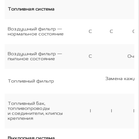
Топливная система
Воздушный фильтр —
C
C
C
нормальное состояние
Воздушный фильтр —
C
Очис
пыльное состояние
Замена кажды
Топливный фильтр
Топливный бак,
топливопроводы
I
I
I
и соединители, клипсы
крепления
Выхлопная система