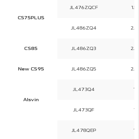
JL476ZQCF
1.5
CS75PLUS
JL486ZQ4
2.0
CS85
JL486ZQ3
2.0
New CS95
JL486ZQ5
2.0
JL473Q4
1.
Alsvin
JL473QF
1.
JL478QEP
1.