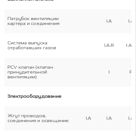
Патрубок вентиляции
I.A
I.A
картера и соединения
Система выпуска
I.A.R
I.A.R
отработавших газов
PCV клапан (клапан
принудительной
I
R
вентиляции)
Электрооборудование
Жгут проводов,
I.A
I.A
I.A
соединения и освещение