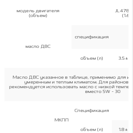
модель двигателя
JL478Q
(объем)
(1.6)
спецификация
S
масло ДВС
объем (л)
3.5±0.
Масло ДВС указанное в таблице, применимо для ис
умеренным и теплым климатом. Для районов 
рекомендуется использовать масло с низкой темпер
вместо 5W - 30
Спецификация
МКПП
объем (л)
1.8±0.