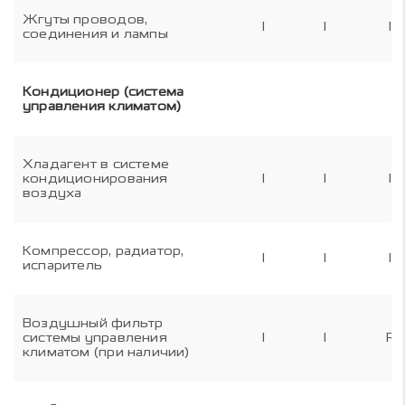
Жгуты проводов,
I
I
I
соединения и лампы
Кондиционер (система
управления климатом)
Хладагент в системе
кондиционирования
I
I
I
воздуха
Компрессор, радиатор,
I
I
I
испаритель
Воздушный фильтр
системы управления
I
I
R
климатом (при наличии)