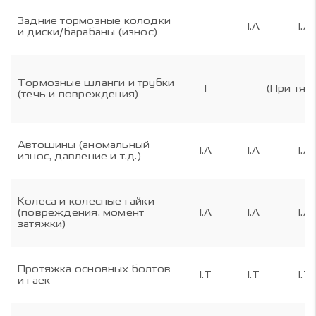
Задние тормозные колодки
I.A
I.A
и диски/барабаны (износ)
Тормозные шланги и трубки
I
(При тяж
(течь и повреждения)
Автошины (аномальный
I.A
I.A
I.A
износ, давление и т.д.)
Колеса и колесные гайки
(повреждения, момент
I.A
I.A
I.A
затяжки)
Протяжка основных болтов
I.T
I.T
I.T
и гаек