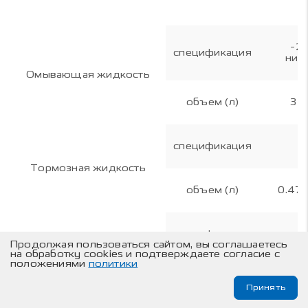
-2
спецификация
низ
Омывающая жидкость
объем (л)
3
спецификация
Тормозная жидкость
объем (л)
0.47
спецификация
Продолжая пользоваться сайтом, вы соглашаетесь
Жидкость
на обработку cookies и подтверждаете согласие с
гидроусилителя
положениями
политики
объем (л)
Принять