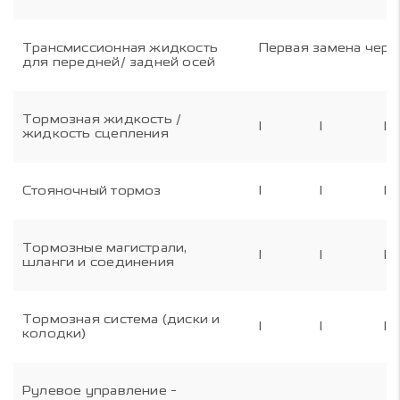
Трансмиссионная жидкость
Первая замена через
для передней/ задней осей
Тормозная жидкость /
I
I
I
жидкость сцепления
Стояночный тормоз
I
I
I
Тормозные магистрали,
I
I
I
шланги и соединения
Тормозная система (диски и
I
I
I
колодки)
Рулевое управление -