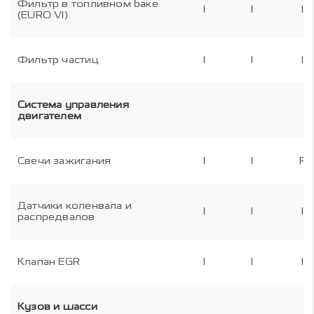
Фильтр в топливном баке
I
I
I
(EURO VI)
Фильтр частиц
I
I
I
Система управления
двигателем
Свечи зажигания
I
I
R
Датчики коленвала и
I
I
I
распредвалов
Клапан EGR
I
I
I
Кузов и шасси