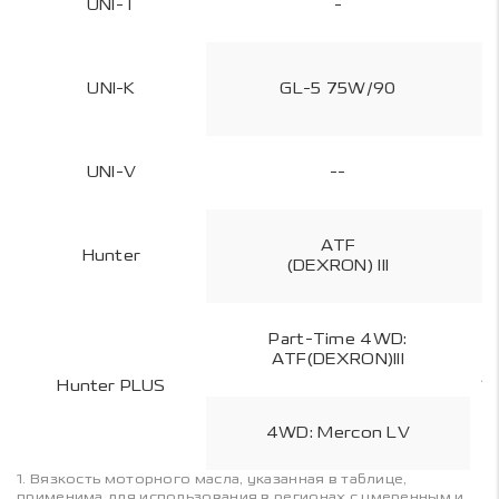
UNI-T
-
UNI-K
GL-5 75W/90
UNI-V
--
ATF
Hunter
1
(DEXRON) III
Part-Time 4WD:
ATF(DEXRON)III
Hunter PLUS
1,
4WD: Mercon LV
1. Вязкость моторного масла, указанная в таблице,
применима для использования в регионах с умеренным и