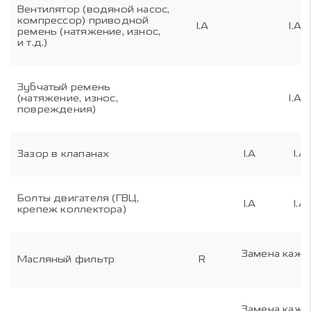
Вентилятор (водяной насос,
компрессор) приводной
I.A
I.A.R
ремень (натяжение, износ,
и т.д.)
Зубчатый ремень
(натяжение, износ,
I.A.R
повреждения)
Зазор в клапанах
I.A
I.A
Болты двигателя (ГВЦ,
I.A
I.A
крепеж коллектора)
Замена кажд
Масляный фильтр
R
Замена кажд