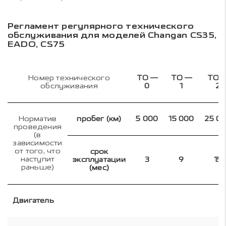
Регламент регулярного технического
обслуживания для моделей Changan CS35,
EADO, CS75
Номер технического
ТО —
ТО —
ТО 
обслуживания
0
1
2
Норматив
пробег (км)
5 000
15 000
25 0
проведения
(в
зависимости
от того, что
срок
наступит
эксплуатации
3
9
15
раньше)
(мес)
Двигатель