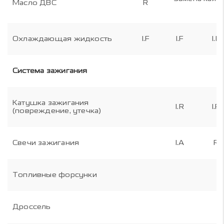
Масло ДВС
R
Охлаждающая жидкость
I.F
I.F
I.F
Система зажигания
Катушка зажигания
I.R
I.R
(повреждение, утечка)
Свечи зажигания
I.A
R
Топливные форсунки
Дроссель