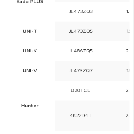
Eado PLUS
JL473ZQ3
1.4
UNI-T
JL473ZQ5
1.5
UNI-K
JL486ZQ5
2.0
UNI-V
JL473ZQ7
1.5
D20TCIE
2.0
Hunter
4K22D4T
2.4