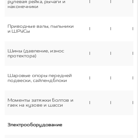
рулевая рейка, рычаги и
I
I
I
наконечники
Приводные валы, пыльники
I
I
I
и ШРУСы
Шины (давление, износ
I
I
I
протектора)
Шаровые опоры передней
I
I
I
подвески, сайлендблоки
Моменты затяжки болтов и
I
I
I
гаек на кузове и шасси
Электрооборудование