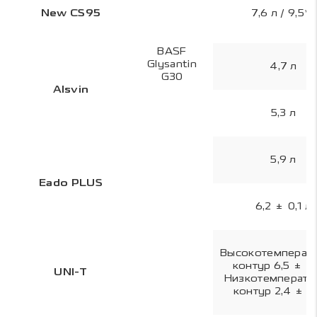
New CS95
7,6 л / 9,5*л
BASF
Glysantin
4,7 л
G30
Alsvin
5,3 л
5,9 л
Eado PLUS
6,2 ± 0,1 л
Высокотемперат
контур 6,5 ± 0,
UNI-T
Низкотемперату
контур 2,4 ± 0,