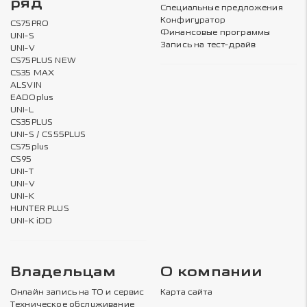
ряд
Специальные предложения
Конфигуратор
CS75PRO
Финансовые программы
UNI-S
Запись на тест-драйв
UNI-V
CS75PLUS NEW
CS35 MAX
ALSVIN
EADOplus
UNI-L
CS35PLUS
UNI-S / CS55PLUS
CS75plus
CS95
UNI-T
UNI-V
UNI-K
HUNTER PLUS
UNI-K iDD
Владельцам
О компании
Онлайн запись на ТО и сервис
Карта сайта
Техническое обслуживание