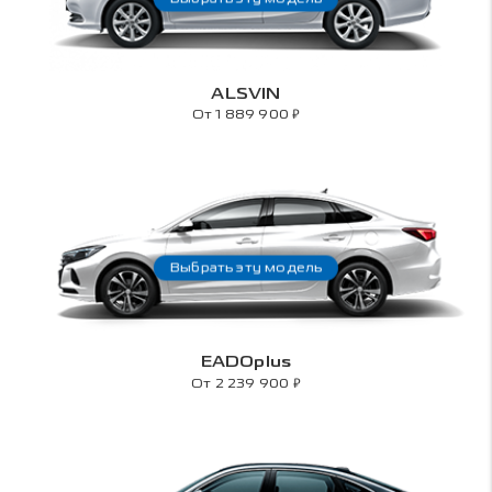
ALSVIN
₽
От 1 889 900
Выбрать эту модель
EADOplus
₽
От 2 239 900