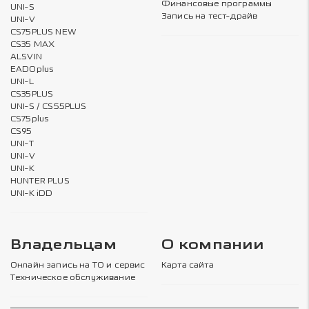
Финансовые программы
UNI-S
Запись на тест-драйв
UNI-V
CS75PLUS NEW
CS35 MAX
ALSVIN
EADOplus
UNI-L
CS35PLUS
UNI-S / CS55PLUS
CS75plus
CS95
UNI-T
UNI-V
UNI-K
HUNTER PLUS
UNI-K iDD
Владельцам
О компании
Онлайн запись на ТО и сервис
Карта сайта
Техническое обслуживание