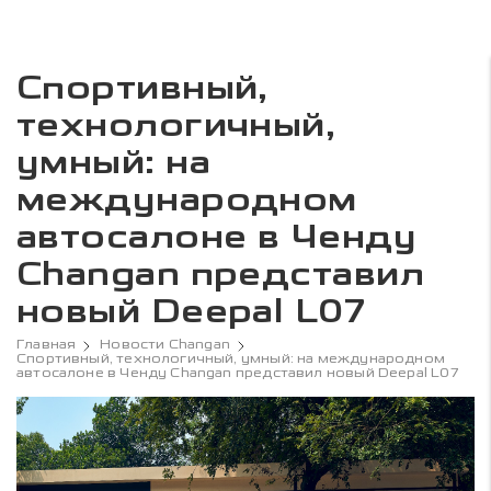
Спортивный,
технологичный,
умный: на
международном
автосалоне в Ченду
Changan представил
новый Deepal L07
Главная
Новости Changan
Спортивный, технологичный, умный: на международном
автосалоне в Ченду Changan представил новый Deepal L07