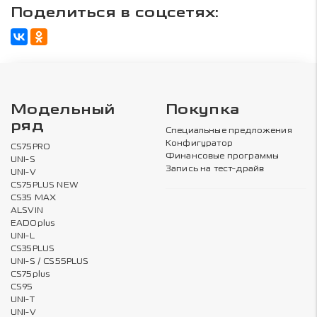
Поделиться в соцсетях:
Модельный
Покупка
ряд
Специальные предложения
Конфигуратор
CS75PRO
Финансовые программы
UNI-S
Запись на тест-драйв
UNI-V
CS75PLUS NEW
CS35 MAX
ALSVIN
EADOplus
UNI-L
CS35PLUS
UNI-S / CS55PLUS
CS75plus
CS95
UNI-T
UNI-V