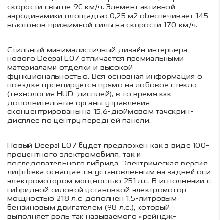
скорости свыше 90 км/ч. Элемент активной
аэродинамики площадью 0,25 м2 обеспечивает 145
ньютонов прижимной силы на скорости 170 км/ч.
Стильный минималистичный дизайн интерьера
нового Deepal L07 отличается премиальными
материалами отделки и высокой
функциональностью. Вся основная информация о
поездке проецируется прямо на лобовое стекло
(технология HUD-дисплей), в то время как
дополнительные органы управления
сконцентрированы на 15,6-дюймовом тачскрин-
дисплее по центру передней панели.
Новый Deepal L07 будет предложен как в виде 100-
процентного электромобиля, так и
последовательного гибрида. Электрическая версия
лифтбека оснащается установленным на задней оси
электромотором мощностью 251 л.с. В исполнении с
гибридной силовой установкой электромотор
мощностью 218 л.с. дополнен 1,5-литровым
бензиновым двигателем (98 л.с.), который
выполняет роль так называемого «рейндж-