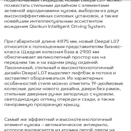
подключаемых гибридов, новый Deepal L07 может
похвастать стильным дизайном с элементами
активной аэродинамики кузова, выбором из двух
высокоэффективных силовых установок, а также
новейшим интеллектуальным ассистентом
вождения Qiankun Intelligent Driving System.
При габаритной длине 4875 мм, новый Deepal L07
относится к полноценным представителям бизнес-
класса. Щедрая колесная база в 2900 мм
обеспечивает великолепный простор как на
переднем так и на заднем ряду сидений.
Лаконичный, стильный и высокотехнологичный
дизайн Deepal L07 выделяет лифтбэк в потоке и
заставляет оборачиваться. Из характерных
особенностей стиля можно отметить 19-дюймовые
колесные диски нового дизайна, двери без рамок,
стильные дверные ручки заподлицо с кузовом,
светодиодную оптику спереди и сзади, а также
панорамную прозрачную крышу.
Самый же эффектный и высокотехнологичный
элемент кузова – автоматическое антикрыло,
которое выдвигается из кромки пятой двери на